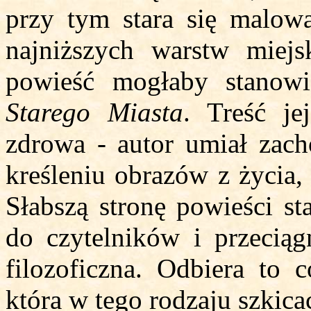
przy tym stara się malow
najniższych warstw miejs
powieść mogłaby stanow
Starego Miasta
. Treść je
zdrowa - autor umiał zac
kreśleniu obrazów z życia,
Słabszą stronę powieści st
do czytelników i przeciągn
filozoficzna. Odbiera to 
która w tego rodzaju szkica