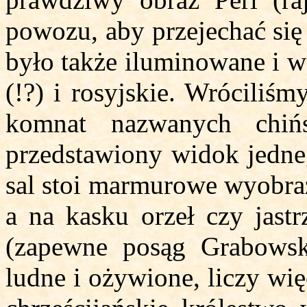
powozu, aby przejechać się
było także iluminowane i w
(!?) i rosyjskie. Wróciliśm
komnat nazwanych chińs
przedstawiony widok jedneg
sal stoi marmurowe wyobraż
a na kasku orzeł czy jast
(zapewne posąg Grabowsk
ludne i ożywione, liczy wi