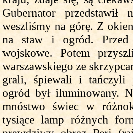
Gubernator przedstawił
weszliśmy na górę. Z okie
na staw i ogród. Przed 
wojskowe. Potem przyszli
warszawskiego ze skrzypcam
grali, śpiewali i tańczyl
ogród był iluminowany. N
mnóstwo świec w różnok
tysiące lamp różnych for
prawdziwy obraz Peri (ra