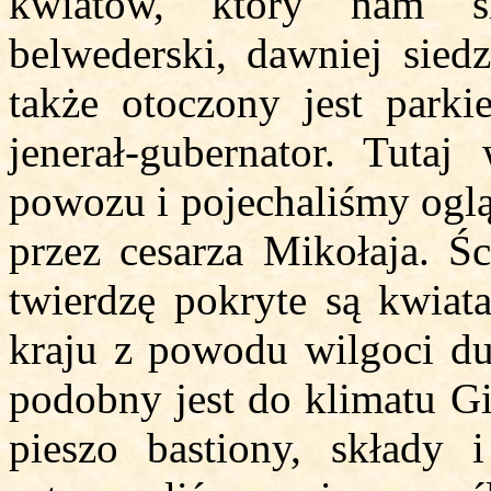
kwiatów, który nam s
belwederski, dawniej siedz
także otoczony jest park
jenerał-gubernator. Tuta
powozu i pojechaliśmy oglą
przez cesarza Mikołaja. Śc
twierdzę pokryte są kwiata
kraju z powodu wilgoci duż
podobny jest do klimatu G
pieszo bastiony, składy i