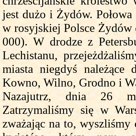
chrześcijańskie królestwo 
jest dużo i Żydów. Połowa 
w rosyjskiej Polsce Żydó
000). W drodze z Petersbu
Lechistanu, przejeżdżaliśm
miasta niegdyś należące 
Kowno, Wilno, Grodno i W
Nazajutrz, dnia 26 m
Zatrzymaliśmy się w Wars
zważając na to, wyszliśmy 