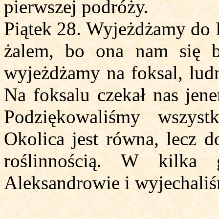
pierwszej podróży.
Piątek 28. Wyjeżdżamy do 
żalem, bo ona nam się b
wyjeżdżamy na foksal, ludno
Na foksalu czekał nas jene
Podziękowaliśmy wszys
Okolica jest równa, lecz d
roślinnością. W kilka
Aleksandrowie i wyjechaliś