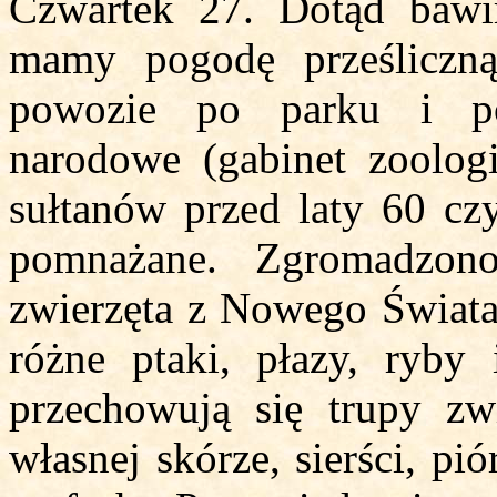
Czwartek 27. Dotąd bawi
mamy pogodę prześliczn
powozie po parku i po
narodowe (gabinet zoologi
sułtanów przed laty 60 cz
pomnażane. Zgromadzon
zwierzęta z Nowego Świata,
różne ptaki, płazy, ryby 
przechowują się trupy zw
własnej skórze, sierści, pi