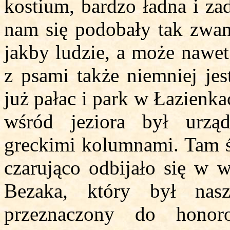
kostium, bardzo ładna i za
nam się podobały tak zwa
jakby ludzie, a może nawet 
z psami także niemniej jes
już pałac i park w Łazienk
wśród jeziora był urzą
greckimi kolumnami. Tam ś
czarująco odbijało się w w
Bezaka, który był n
przeznaczony do honor