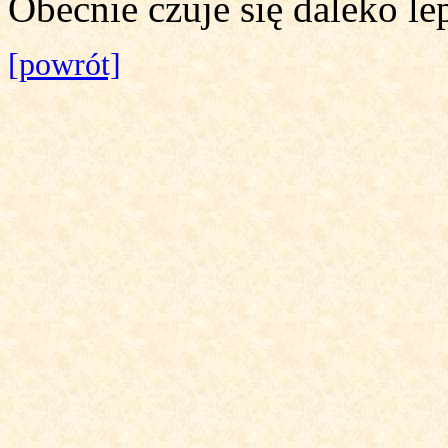
Obecnie czuje się daleko lep
[powrót]