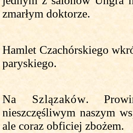
jednym z salonów Ungra na
zmarłym doktorze.
Hamlet Czachórskiego wkrót
paryskiego.
Na Szlązaków
. Prow
nieszczęśliwym naszym wsp
ale coraz obficiej zbożem.