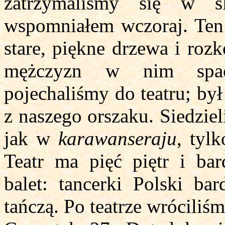
zatrzymaliśmy się w ś
wspomniałem wczoraj. Ten 
stare, piękne drzewa i roz
mężczyzn w nim spac
pojechaliśmy do teatru; był
z naszego orszaku. Siedzie
jak w
karawanseraju
, tyl
Teatr ma pięć piętr i bar
balet: tancerki Polski ba
tańczą. Po teatrze wrócili