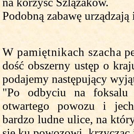
na korzyść Szlązaków.
Podobną zabawę urządzają
W pamiętnikach szacha
pe
dość obszerny ustęp o kraj
podajemy następujący wyją
"Po odbyciu na foksalu 
otwartego powozu i jecha
bardzo ludne ulice, na któr
się ku powozowi, krzycząc i