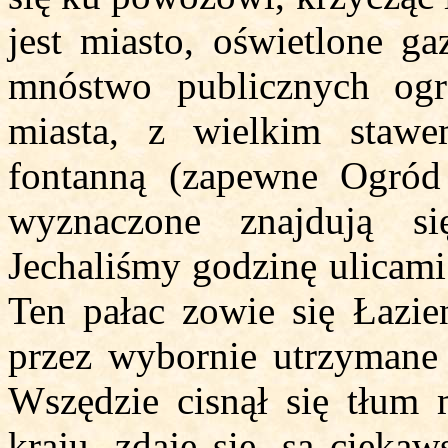
jest miasto, oświetlone ga
mnóstwo publicznych og
miasta, z wielkim stawe
fontanną (zapewne Ogród 
wyznaczone znajdują s
Jechaliśmy godzinę ulicami
Ten pałac zowie się Łazie
przez wybornie utrzymane 
Wszędzie cisnął się tłum 
kraju, zdaje się, są ciekaw