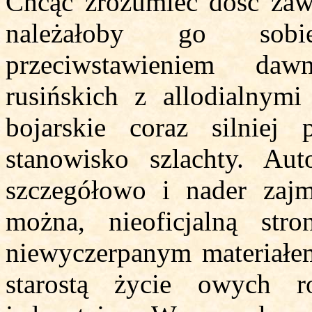
Chcąc zrozumieć dość zaw
należałoby go sobi
przeciwstawieniem da
rusińskich z allodialnym
bojarskie coraz silniej 
stanowisko szlachty. Au
szczegółowo i nader zajm
można, nieoficjalną str
niewyczerpanym materiałe
starostą życie owych 