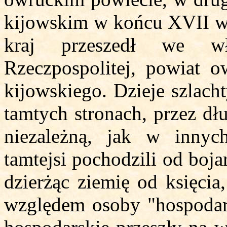
kijowskim w końcu XVII w. 
kraj przeszedł we wł
Rzeczpospolitej, powiat 
kijowskiego. Dzieje szlach
tamtych stronach, przez dł
niezależną, jak w innych
tamtejsi pochodzili od boja
dzierżąc ziemię od księcia
względem osoby "hospodar