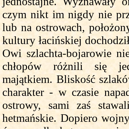
jednostajne. Wyznawały o
czym nikt im nigdy nie prz
lub na ostrowach, położony
kultury łacińskiej dochodz
Owi szlachta-bojarowie nie
chłopów różnili się je
majątkiem. Bliskość szlak
charakter - w czasie napa
ostrowy, sami zaś stawa
hetmańskie. Dopiero wojny