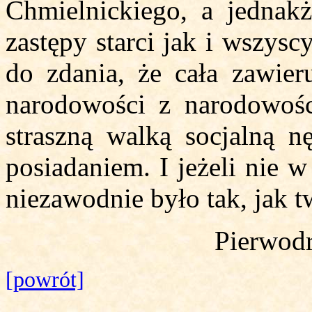
Chmielnickiego, a jednakż
zastępy starci jak i wszysc
do zdania, że cała zawier
narodowości z narodowośc
straszną walką socjalną n
posiadaniem. I jeżeli nie w
niezawodnie było tak, jak tw
Pierwodr
[powrót]