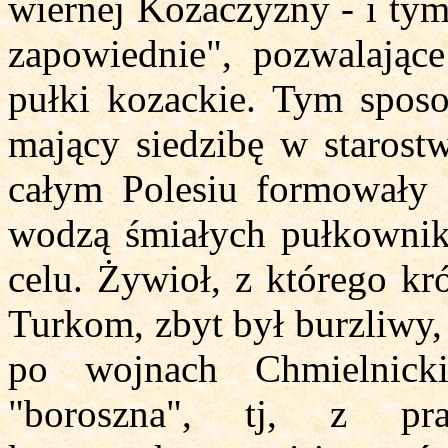
wiernej Kozaczyzny - i tym
zapowiednie", pozwalają
pułki kozackie. Tym spos
mający siedzibę w staros
całym Polesiu formowały s
wodzą śmiałych pułkownikó
celu. Żywioł, z którego kr
Turkom, zbyt był burzliwy,
po wojnach Chmielnicki
"boroszna", tj, z pr