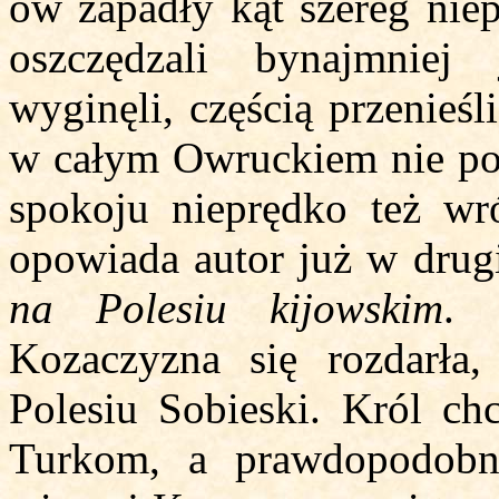
ów zapadły kąt szereg nie
oszczędzali bynajmniej 
wyginęli, częścią przenieśl
w całym Owruckiem nie pow
spokoju nieprędko też wró
opowiada autor już w drugi
na Polesiu kijowskim
. 
Kozaczyzna się rozdarła,
Polesiu Sobieski. Król ch
Turkom, a prawdopodobn