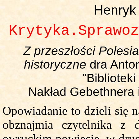
Henryk
Krytyka.Sprawoz
Z przeszłości Polesi
historyczne
dra Anto
"Bibliotek
Nakład Gebethnera 
Opowiadanie to dzieli się n
obznajmia czytelnika z d
owruckim powiecie, w drug