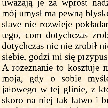
uważają je za wprost nad
mój umysł ma pewną błyskot
slave nie rozwieje pokład
tego, com dotychczas zrob
dotychczas nic nie zrobił ni
siebie, godzi mi się przypus
A rozeznanie to kosztuje m
moja, gdy o sobie myśl
jałowego w tej glinie, z k
skoro na niej tak łatwo i b