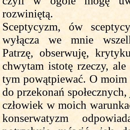
czyli w ogóle mogę uw
rozwiniętą.
Sceptycyzm, ów sceptyc
wyłącza we mnie wszelk
Patrzę, obserwuję, krytyk
chwytam istotę rzeczy, ale
tym powątpiewać. O moim s
do przekonań społecznych, j
człowiek w moich warunkac
konserwatyzm odpowia