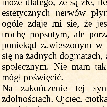
może dlatego, że są złe, il
estetycznych nerwów płyn
ogóle zdaje mi się, że j
trochę popsutym, ale por
poniekąd zawieszonym w p
się na żadnych dogmatach, 
społecznym. Nie mam takż
mógł poświęcić.
Na zakończenie tej sy
zdolnościach. Ojciec, ciotk