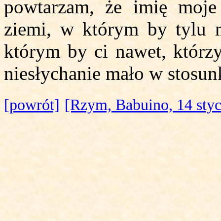
powtarzam, że imię moje 
ziemi, w którym by tylu 
którym by ci nawet, którzy
niesłychanie mało w stosun
[powrót]
[Rzym, Babuino, 14 styc