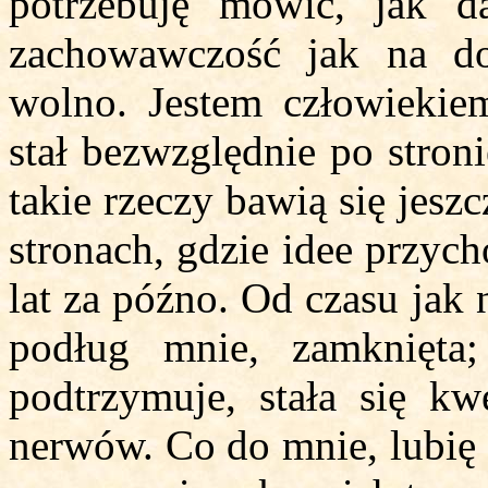
potrzebuję mówić, jak 
zachowawczość jak na do
wolno. Jestem człowieki
stał bezwzględnie po stron
takie rzeczy bawią się jesz
stronach, gdzie idee przych
lat za późno. Od czasu jak n
podług mnie, zamknięta;
podtrzymuje, stała się kwe
nerwów. Co do mnie, lubię 