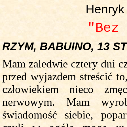
Henryk
"Bez 
RZYM, BABUINO, 13 S
Mam zaledwie cztery dni cz
przed wyjazdem streścić to
człowiekiem nieco zmę
nerwowym. Mam wyrobi
świadomość siebie, popa